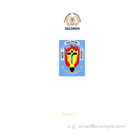
La Fraternité Chrétienne
est un apostolat de la
Communauté Catholique
Divin Amour (CMDA). cré
1999, c’est un cadre, de 
spirituelle, de partage et
de prière ouverte aux dé
que sont, les autorités pol
administratives, militaires 
hauts cadres des services
et privés.
Inscrivez vous à la newslett
Email
*